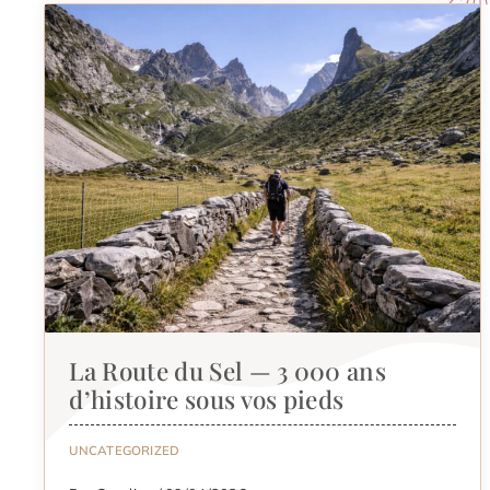
La Route du Sel — 3 000 ans
d’histoire sous vos pieds
UNCATEGORIZED