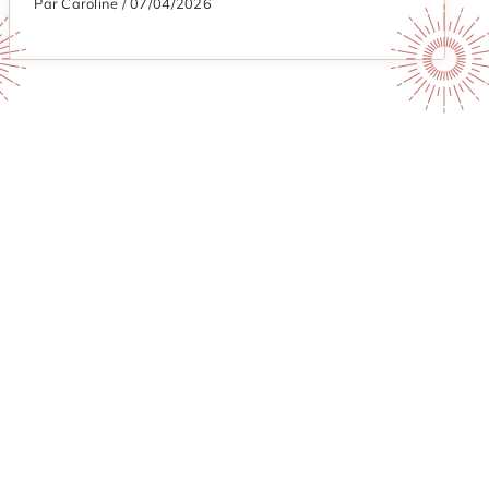
Par Caroline / 07/04/2026