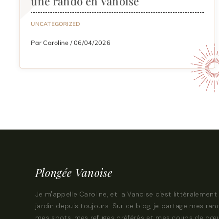
une rando en Vanoise
UNCATEGORIZED
Par Caroline / 06/04/2026
Plongée Vanoise
Je m'appelle Caroline, et la Vanoise c'est littéralemen
jardin depuis toujours. Sur ce blog, je partage mes ra
mes spots, mes refuges préférés et mes coups de cœ