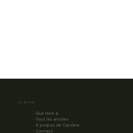
LE BLOG
Que faire à…
Tous les articles
À propos de Caroline
Contact