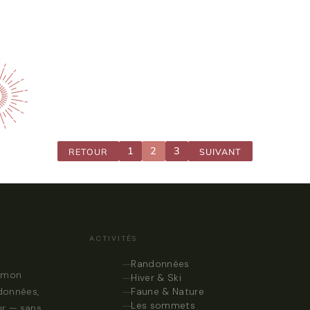
1
2
3
RETOUR
SUIVANT
ACTIVITÉS
Randonnées
t mon
Hiver & Ski
ndonnées,
Faune & Nature
Les sommets
ur — sans