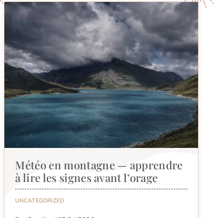
Météo en montagne — apprendre
à lire les signes avant l’orage
UNCATEGORIZED