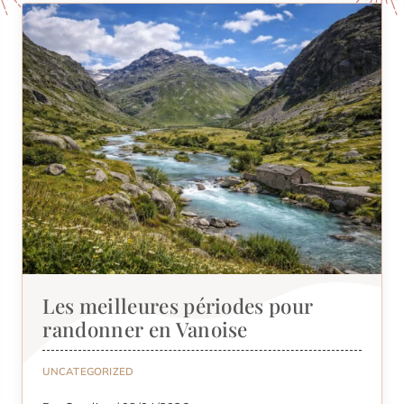
Les meilleures périodes pour
randonner en Vanoise
UNCATEGORIZED