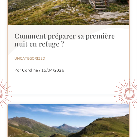
Comment préparer sa première
nuit en refuge ?
UNCATEGORIZED
Par Caroline / 15/04/2026