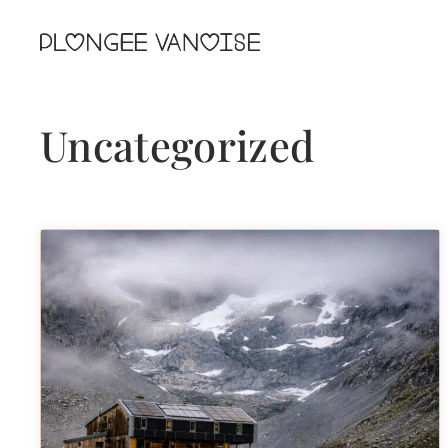
Aller
au
contenu
Uncategorized