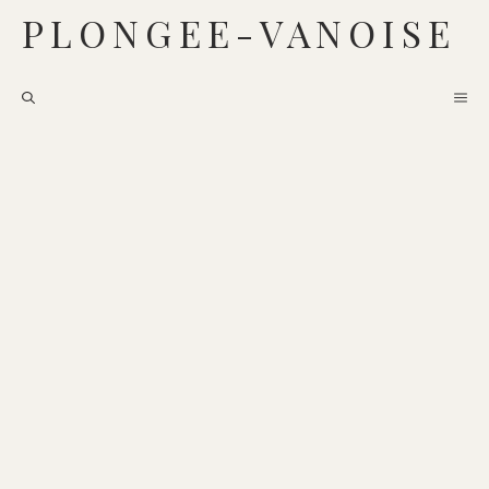
Aller
PLONGEE-VANOISE
au
contenu
ME