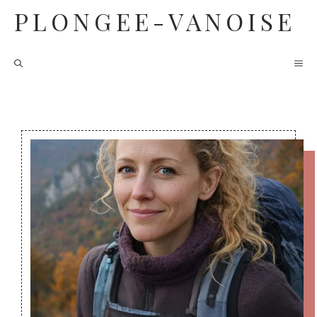
Aller
PLONGEE-VANOISE
au
contenu
M