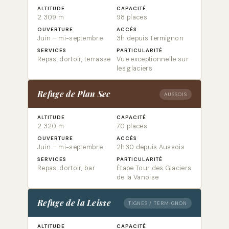
ALTITUDE
CAPACITÉ
2 309 m
98 places
OUVERTURE
ACCÈS
Juin – mi-septembre
3h depuis Termignon
SERVICES
PARTICULARITÉ
Repas, dortoir, terrasse
Vue exceptionnelle sur
les glaciers
Refuge de Plan Sec
AUSSOIS
ALTITUDE
CAPACITÉ
2 320 m
70 places
OUVERTURE
ACCÈS
Juin – mi-septembre
2h30 depuis Aussois
SERVICES
PARTICULARITÉ
Repas, dortoir, bar
Étape Tour des Glaciers
de la Vanoise
Refuge de la Leisse
TIGNES / TERMIGNON
ALTITUDE
CAPACITÉ