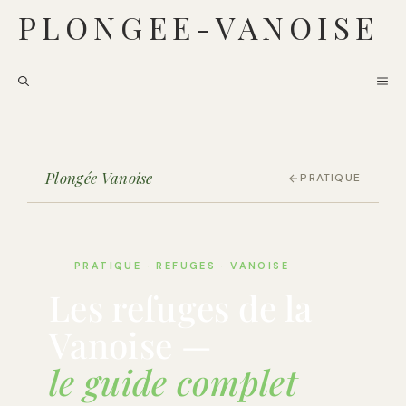
Aller
PLONGEE-VANOISE
au
contenu
ME
Plongée Vanoise
PRATIQUE
PRATIQUE · REFUGES · VANOISE
Les refuges de la
Vanoise —
le guide complet