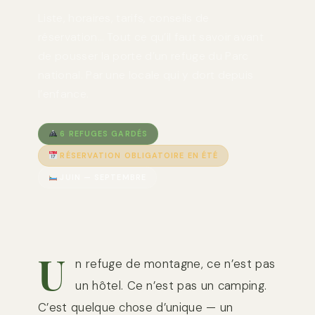
Liste, horaires, tarifs, conseils de
réservation… Tout ce qu’il faut savoir avant
de pousser la porte d’un refuge du Parc
national. Par une locale qui y dort depuis
l’enfance.
6 REFUGES GARDÉS
RÉSERVATION OBLIGATOIRE EN ÉTÉ
JUIN — SEPTEMBRE
U
n refuge de montagne, ce n’est pas
un hôtel. Ce n’est pas un camping.
C’est quelque chose d’unique — un