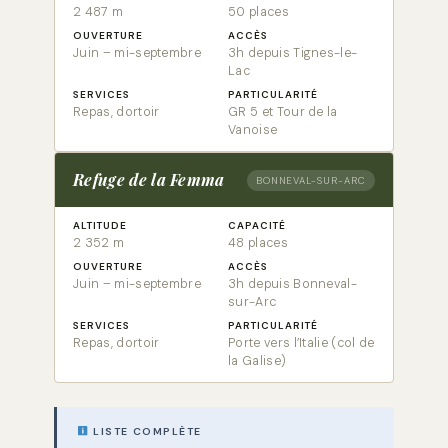
2 487 m
50 places
OUVERTURE
ACCÈS
Juin – mi-septembre
3h depuis Tignes-le-
Lac
SERVICES
PARTICULARITÉ
Repas, dortoir
GR 5 et Tour de la
Vanoise
Refuge de la Femma
BONNEVAL-SUR-ARC
ALTITUDE
CAPACITÉ
2 352 m
48 places
OUVERTURE
ACCÈS
Juin – mi-septembre
3h depuis Bonneval-
sur-Arc
SERVICES
PARTICULARITÉ
Repas, dortoir
Porte vers l’Italie (col de
la Galise)
LISTE COMPLÈTE