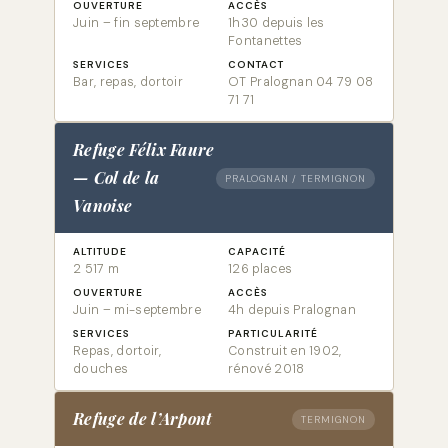
OUVERTURE
ACCÈS
Juin – fin septembre
1h30 depuis les
Fontanettes
SERVICES
CONTACT
Bar, repas, dortoir
OT Pralognan 04 79 08
71 71
Refuge Félix Faure
— Col de la
PRALOGNAN / TERMIGNON
Vanoise
ALTITUDE
CAPACITÉ
2 517 m
126 places
OUVERTURE
ACCÈS
Juin – mi-septembre
4h depuis Pralognan
SERVICES
PARTICULARITÉ
Repas, dortoir,
Construit en 1902,
douches
rénové 2018
Refuge de l’Arpont
TERMIGNON