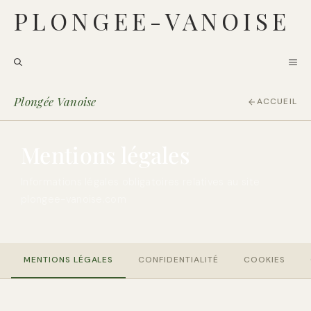
Aller
PLONGEE-VANOISE
au
contenu
ME
Plongée Vanoise
ACCUEIL
Mentions légales
Informations légales obligatoires relatives au site
plongee-vanoise.com
MENTIONS LÉGALES
CONFIDENTIALITÉ
COOKIES